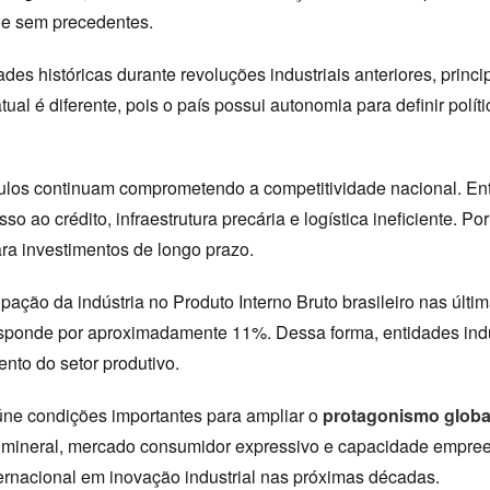
de sem precedentes.
es históricas durante revoluções industriais anteriores, princ
ual é diferente, pois o país possui autonomia para definir políti
culos continuam comprometendo a competitividade nacional. Entr
so ao crédito, infraestrutura precária e logística ineficiente. P
ra investimentos de longo prazo.
pação da indústria no Produto Interno Bruto brasileiro nas últi
sponde por aproximadamente 11%. Dessa forma, entidades indus
ento do setor produtivo.
úne condições importantes para ampliar o
protagonismo global 
za mineral, mercado consumidor expressivo e capacidade empre
nternacional em inovação industrial nas próximas décadas.