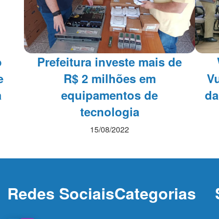
o
Prefeitura investe mais de
e
R$ 2 milhões em
Vu
a
equipamentos de
da
tecnologia
15/08/2022
Redes Sociais
Categorias