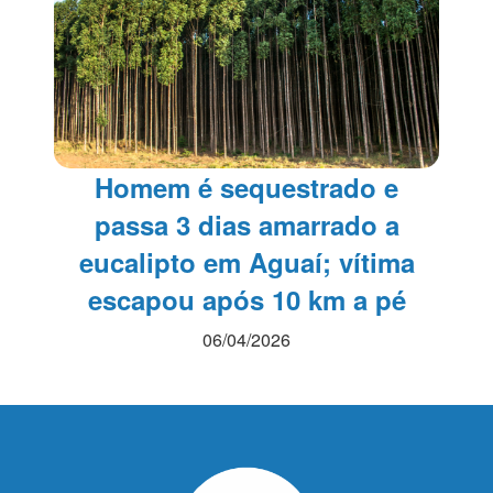
Homem é sequestrado e
passa 3 dias amarrado a
eucalipto em Aguaí; vítima
escapou após 10 km a pé
06/04/2026