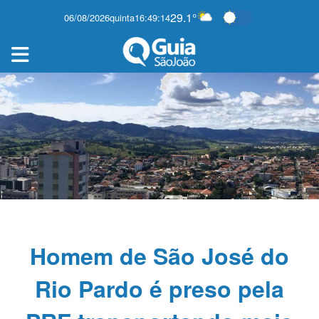
29.1°
06/08/2026
quinta
16:49:15
Alternar modo e
Homem de São José do
Rio Pardo é preso pela