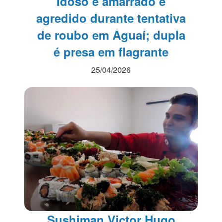
Idoso é amarrado e
agredido durante tentativa
de roubo em Aguaí; dupla
é presa em flagrante
25/04/2026
Sushiman Victor Hugo