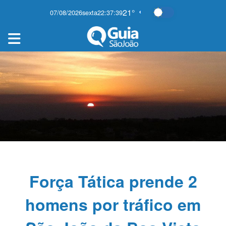
21°
07/08/2026
sexta
22:37:40
Alternar modo es
Força Tática prende 2
homens por tráfico em